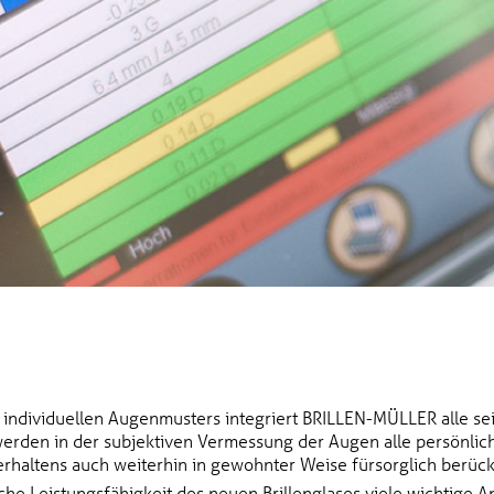
individuellen Augenmusters integriert BRILLEN-MÜLLER alle se
werden in der subjektiven Vermessung der Augen alle persönl
erhaltens auch weiterhin in gewohnter Weise fürsorglich berücks
sche Leistungsfähigkeit des neuen Brillenglases viele wichtige