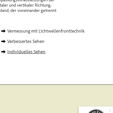
taler und vertikaler Richtung,
stand, der voneinander getrennt
Vermessung mit Lichtwellenfronttechnik
Verbessertes Sehen
Individuelles Sehen
Kundenbewertungen und Erfahrungen zu
Brillen Müller GmbH & Co.KG
100%
SEHR GUT
Empfehlungen auf
ProvenExpert.com
4,85 / 5,00
37
203
Bewertungen von 3
Bewertungen auf
anderen Quellen
ProvenExpert.com