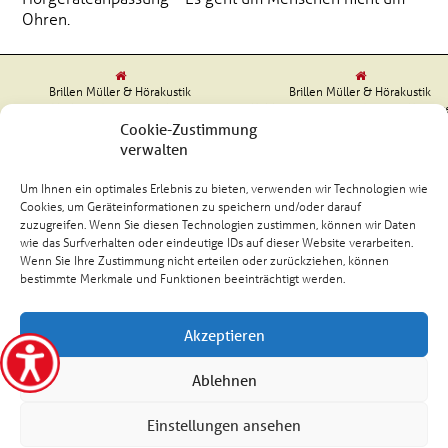
Ohren.
Brillen Müller & Hörakustik
Brillen Müller & Hörakustik
Markt 12 | 56812 Cochem
Koblenzer Straße 58 | 56759 Kaisers
Tel. (02671) 98750
Tel. (02653) 99080
Cookie-Zustimmung
verwalten
Um Ihnen ein optimales Erlebnis zu bieten, verwenden wir Technologien wie
Cookies, um Geräteinformationen zu speichern und/oder darauf
zuzugreifen. Wenn Sie diesen Technologien zustimmen, können wir Daten
Kundenbewertungen und Erfahrungen zu
Brillen Müller GmbH & Co.KG
wie das Surfverhalten oder eindeutige IDs auf dieser Website verarbeiten.
Wenn Sie Ihre Zustimmung nicht erteilen oder zurückziehen, können
bestimmte Merkmale und Funktionen beeinträchtigt werden.
SEHR GUT
100%
Empfehlungen auf
ProvenExpert.com
4,85 / 5,00
Akzeptieren
203
37
Ablehnen
Bewertungen auf
Bewertungen von 3
SEHR GUT
ProvenExpert.com
anderen Quellen
Einstellungen ansehen
BRILLEN MÜLLER 2026 |
IMPRESSUM
|
DATENSCHUTZ
|
BARIEREF