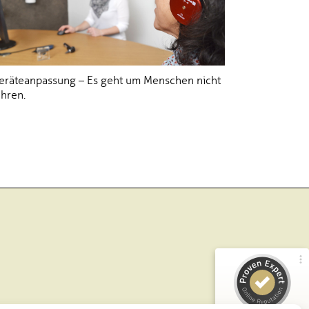
eräteanpassung – Es geht um Menschen nicht
hren.
Kundenbewertungen und Erfahrungen zu
Brillen Müller GmbH & Co.KG
100%
SEHR GUT
Empfehlungen auf
ProvenExpert.com
4,85 / 5,00
37
203
Bewertungen von 3
Bewertungen auf
anderen Quellen
ProvenExpert.com
Blick aufs ProvenExpert-Profil werfen
Anonym