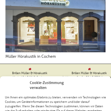
Müller Hörakustik in Cochem
Brillen Müller & Hörakustik
Brillen Müller & Hörakustik
Markt 12 | 56812 Cochem
Koblenzer Straße 58 | 56759 Kaisers
Tel. (02671) 98750
Tel. (02653) 99080
Cookie-Zustimmung
verwalten
Um Ihnen ein optimales Erlebnis zu bieten, verwenden wir Technologien wie
Cookies, um Geräteinformationen zu speichern und/oder darauf
zuzugreifen. Wenn Sie diesen Technologien zustimmen, können wir Daten
Kundenbewertungen und Erfahrungen zu
Brillen Müller GmbH & Co.KG
wie das Surfverhalten oder eindeutige IDs auf dieser Website verarbeiten.