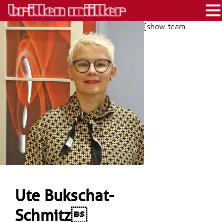
[show-team
Ute Bukschat-
Schmitz