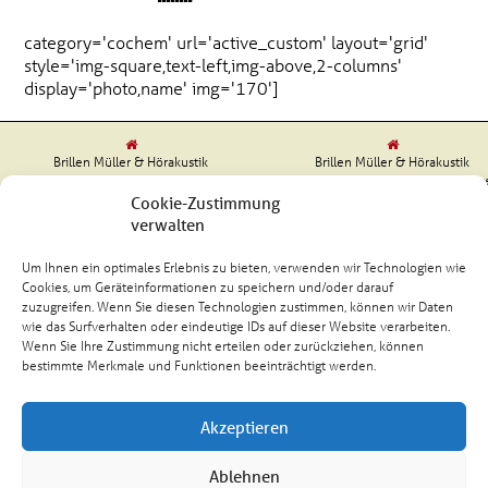
category='cochem' url='active_custom' layout='grid'
style='img-square,text-left,img-above,2-columns'
display='photo,name' img='170']
Brillen Müller & Hörakustik
Brillen Müller & Hörakustik
Markt 12 | 56812 Cochem
Koblenzer Straße 58 | 56759 Kaisers
Tel. (02671) 98750
Tel. (02653) 99080
Cookie-Zustimmung
verwalten
Um Ihnen ein optimales Erlebnis zu bieten, verwenden wir Technologien wie
Cookies, um Geräteinformationen zu speichern und/oder darauf
zuzugreifen. Wenn Sie diesen Technologien zustimmen, können wir Daten
Kundenbewertungen und Erfahrungen zu
Brillen Müller GmbH & Co.KG
wie das Surfverhalten oder eindeutige IDs auf dieser Website verarbeiten.
Wenn Sie Ihre Zustimmung nicht erteilen oder zurückziehen, können
bestimmte Merkmale und Funktionen beeinträchtigt werden.
SEHR GUT
100%
Empfehlungen auf
ProvenExpert.com
4,85 / 5,00
Akzeptieren
203
37
Ablehnen