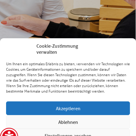
Brillen Müller & Hörakustik
Brillen Müller & Hörakustik
Markt 12 | 56812 Cochem
Koblenzer Straße 58 | 56759 Kaisers
Tel. (02671) 98750
Tel. (02653) 99080
Cookie-Zustimmung
verwalten
Um Ihnen ein optimales Erlebnis zu bieten, verwenden wir Technologien wie
Willkommen in
Cookies, um Geräteinformationen zu speichern und/oder darauf
zuzugreifen. Wenn Sie diesen Technologien zustimmen, können wir Daten
Kundenbewertungen und Erfahrungen zu
Welt des
Brillen Müller GmbH & Co.KG
wie das Surfverhalten oder eindeutige IDs auf dieser Website verarbeiten.
Wenn Sie Ihre Zustimmung nicht erteilen oder zurückziehen, können
der
bestimmte Merkmale und Funktionen beeinträchtigt werden.
SEHR GUT
100%
besseren
Empfehlungen auf
ProvenExpert.com
4,85 / 5,00
Akzeptieren
203
37
Ablehnen
Sehens
Bewertungen auf
Bewertungen von 3
SEHR GUT
ProvenExpert.com
anderen Quellen
Einstellungen ansehen